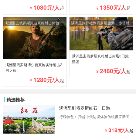
1080元/人
1350元/人
¥
起
¥
起
满洲里去俄罗斯旅游真枪射击体验
满洲里旅行社到俄罗斯旅游，赤塔射
击三日之旅
满洲里去俄罗斯真枪射击赤塔3日旅
游团
满洲里俄罗斯博尔贾真枪实弹射击2
2480元/人
日之旅
¥
起
1280元/人
¥
起
精选推荐
满洲里到俄罗斯红石一日游
行程特色： 跨越中俄边境体验传统俄罗斯民族
风情品尝俄罗斯美食了解战斗民族饮食文化漫
步异域小镇感受俄式生活与工作态度
318元/人
¥
起