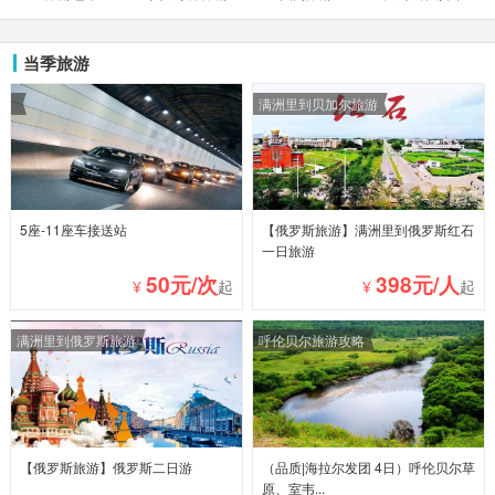
当季旅游
满洲里到贝加尔旅游
5座-11座车接送站
【俄罗斯旅游】满洲里到俄罗斯红石
一日旅游
50元/次
398元/人
¥
起
¥
起
满洲里到俄罗斯旅游
呼伦贝尔旅游攻略
【俄罗斯旅游】俄罗斯二日游
（品质|海拉尔发团 4日）呼伦贝尔草
原、室韦...