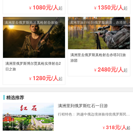
1080元/人
1350元/人
¥
起
¥
起
满洲里去俄罗斯旅游真枪射击体验
满洲里旅行社到俄罗斯旅游，赤塔射
击三日之旅
满洲里去俄罗斯真枪射击赤塔3日旅
游团
满洲里俄罗斯博尔贾真枪实弹射击2
2480元/人
日之旅
¥
起
1280元/人
¥
起
精选推荐
满洲里到俄罗斯红石一日游
行程特色： 跨越中俄边境体验传统俄罗斯民族
风情品尝俄罗斯美食了解战斗民族饮食文化漫
步异域小镇感受俄式生活与工作态度
318元/人
¥
起