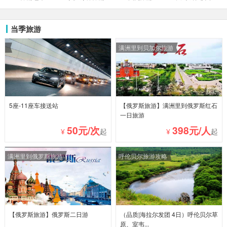
当季旅游
满洲里到贝加尔旅游
5座-11座车接送站
【俄罗斯旅游】满洲里到俄罗斯红石
一日旅游
50元/次
398元/人
¥
起
¥
起
满洲里到俄罗斯旅游
呼伦贝尔旅游攻略
【俄罗斯旅游】俄罗斯二日游
（品质|海拉尔发团 4日）呼伦贝尔草
原、室韦...