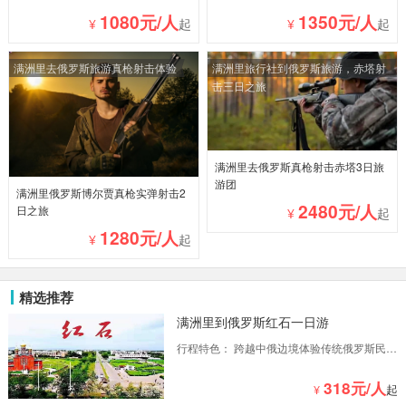
1080元/人
1350元/人
¥
起
¥
起
满洲里去俄罗斯旅游真枪射击体验
满洲里旅行社到俄罗斯旅游，赤塔射
击三日之旅
满洲里去俄罗斯真枪射击赤塔3日旅
游团
满洲里俄罗斯博尔贾真枪实弹射击2
2480元/人
日之旅
¥
起
1280元/人
¥
起
精选推荐
满洲里到俄罗斯红石一日游
行程特色： 跨越中俄边境体验传统俄罗斯民族
风情品尝俄罗斯美食了解战斗民族饮食文化漫
步异域小镇感受俄式生活与工作态度
318元/人
¥
起