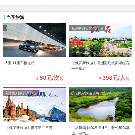
当季旅游
满洲里到贝加尔旅游
5座-11座车接送站
【俄罗斯旅游】满洲里到俄罗斯红石
一日旅游
50元/次
398元/人
¥
起
¥
起
满洲里到俄罗斯旅游
呼伦贝尔旅游攻略
【俄罗斯旅游】俄罗斯二日游
（品质|海拉尔发团 4日）呼伦贝尔草
原、室韦...